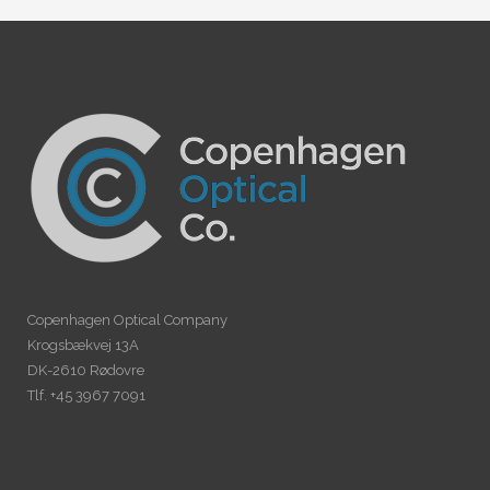
Copenhagen Optical Company
Krogsbækvej 13A
DK-2610 Rødovre
Tlf. +45 3967 7091