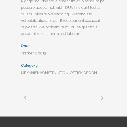
Rigtige mauris ante, elementum et, bibendum på,
posuere sidde amet, nibh. DUIs tincidunt lectus
quis dui viverra overvågning. Suspendisse
vulputate aliquam dui. Excepteur sint occaecat
cupidatat ikke proident, sunt i culpa qui officia
deserunt mollit anim id est laborum
Date
oktober 7, 2013
Category
MEKANISK KONSTRUKTION, OPTISK DESIGN