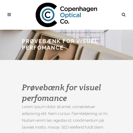
PRØVEBÆNK FOR VISUEL
PERFOMANCE
Prøvebænk for visuel
perfomance
Lorem ipsum dolor sit amet, consectetuer
adipiscing elit. Nam cursus. Fjernbetjening ut mi.
Nullam enim leo, egestas id, condimentum på,
laoreet mattis, massa. SED eleifend fuldt diam.