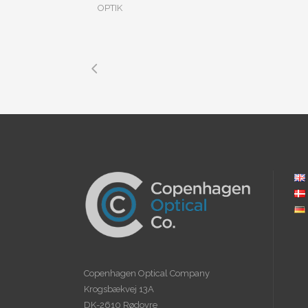
OPTIK
Copenhagen Optical Company
Krogsbækvej 13A
DK-2610 Rødovre