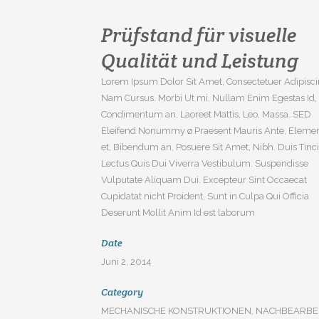
Prüfstand für visuelle
Qualität und Leistung
Lorem Ipsum Dolor Sit Amet, Consectetuer Adipiscin
Nam Cursus. Morbi Ut mi. Nullam Enim Egestas Id,
Condimentum an, Laoreet Mattis, Leo, Massa. SED
Eleifend Nonummy ø Praesent Mauris Ante, Elem
et, Bibendum an, Posuere Sit Amet, Nibh. Duis Tinc
Lectus Quis Dui Viverra Vestibulum. Suspendisse
Vulputate Aliquam Dui. Excepteur Sint Occaecat
Cupidatat nicht Proident, Sunt in Culpa Qui Officia
Deserunt Mollit Anim Id est laborum
Date
Juni 2, 2014
Category
MECHANISCHE KONSTRUKTIONEN, NACHBEARBE