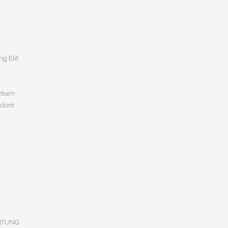
g Elit.
entum
idunt
ITUNG